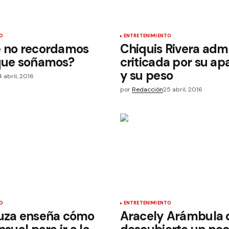
O
ENTRETENIMIENTO
é no recordamos
Chiquis Rivera admi
 que soñamos?
criticada por su ap
y su peso
4 abril, 2016
por
Redacción
25 abril, 2016
O
ENTRETENIMIENTO
ouza enseña cómo
Aracely Arámbula d