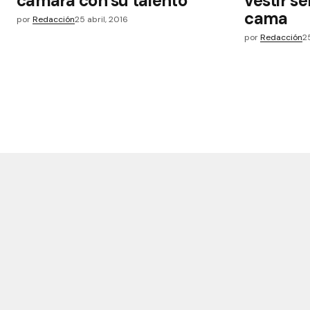
cámara con su talento
vestir se
cama
por
Redacción
25 abril, 2016
por
Redacción
2