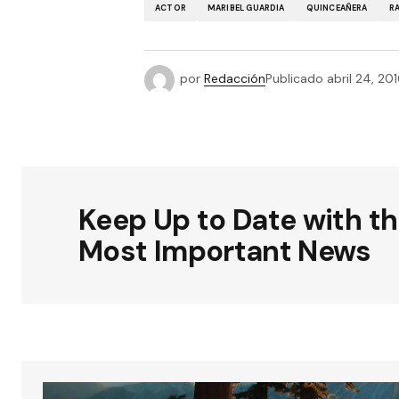
ACTOR
MARIBEL GUARDIA
QUINCEAÑERA
RA
por
Redacción
Publicado
abril 24, 20
Keep Up to Date with t
Most Important News