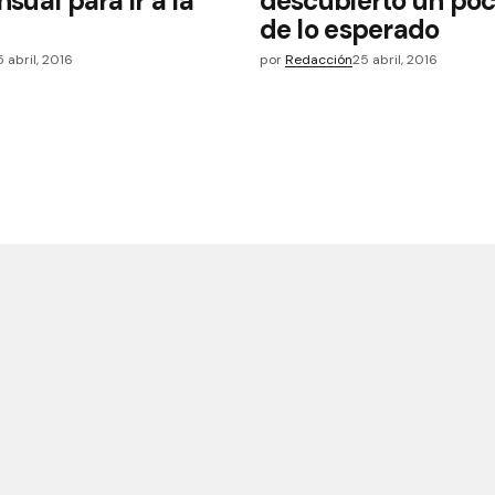
nsual para ir a la
descubierto un po
de lo esperado
5 abril, 2016
por
Redacción
25 abril, 2016