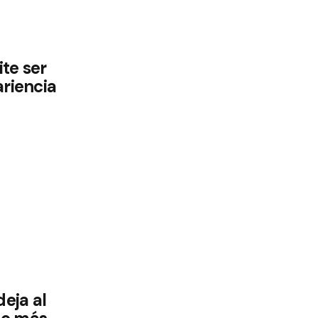
te ser
ariencia
eja al