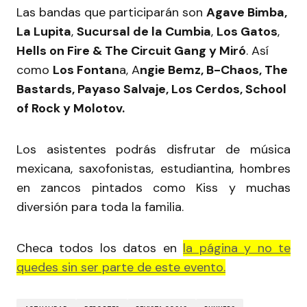
Las bandas que participarán son
Agave Bimba,
La Lupita
,
Sucursal de la Cumbia
,
Los Gatos
,
Hells on Fire & The Circuit Gang y Miró
. Así
como
Los Fontan
a, A
ngie Bemz, B-Chaos, The
Bastards, Payaso Salvaje, Los Cerdos, School
of Rock y Molotov.
Los asistentes podrás disfrutar de música
mexicana, saxofonistas, estudiantina, hombres
en zancos pintados como Kiss y muchas
diversión para toda la familia.
Checa todos los datos en
la página y no te
quedes sin ser parte de este evento.