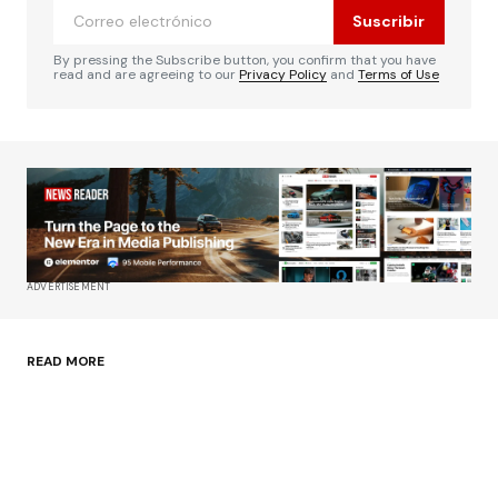
Suscribir
Comentario
*
By pressing the Subscribe button, you confirm that you have
read and are agreeing to our
Privacy Policy
and
Terms of Use
Su nombre
*
Tu correo electrónico
*
ADVERTISEMENT
Guardar mi nombre, correo electrónico y sitio
web en este navegador para la próxima vez que
haga un comentario.
READ MORE
Enviar comentario