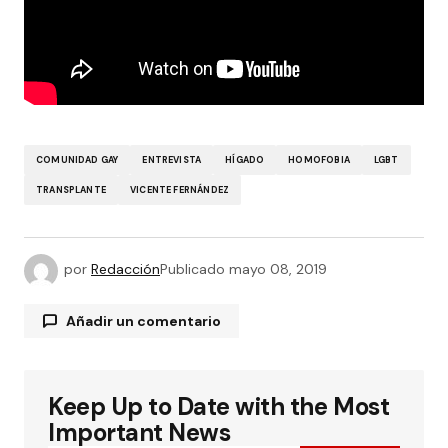
COMUNIDAD GAY
ENTREVISTA
HÍGADO
HOMOFOBIA
LGBT
TRANSPLANTE
VICENTE FERNÁNDEZ
por
Redacción
Publicado
mayo 08, 2019
Añadir un comentario
Keep Up to Date with the Most
Tu dirección de correo electrónico no será
publicada.
Los campos obligatorios están
Important News
marcados con
*