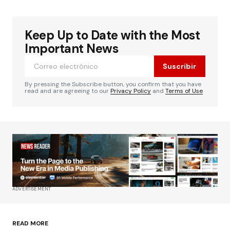
Keep Up to Date with the Most
Tu dirección de correo electrónico no será
publicada.
Los campos obligatorios están
Important News
marcados con
*
Suscribir
Comentario
*
By pressing the Subscribe button, you confirm that you have
read and are agreeing to our
Privacy Policy
and
Terms of Use
Su nombre
*
Tu correo electrónico
*
ADVERTISEMENT
Guardar mi nombre, correo electrónico y sitio
web en este navegador para la próxima vez que
haga un comentario.
READ MORE