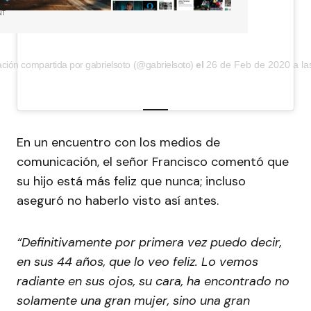
NT
ción compartida por gabrielsoto (@gabrielsoto)
el
26 de Feb de 2020 a la
En un encuentro con los medios de
comunicación, el señor Francisco comentó que
su hijo está más feliz que nunca; incluso
aseguró no haberlo visto así antes.
“Definitivamente por primera vez puedo decir,
en sus 44 años, que lo veo feliz. Lo vemos
radiante en sus ojos, su cara, ha encontrado no
solamente una gran mujer, sino una gran