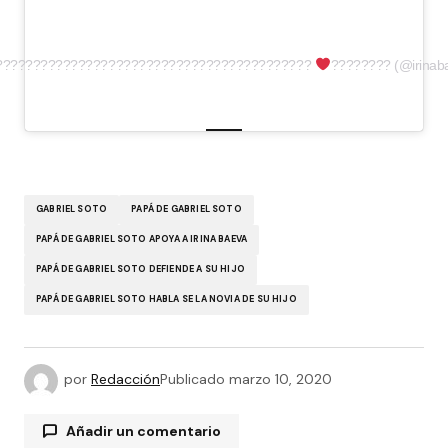
?????????????????????????????????????????????
???????? (@irinab
GABRIEL SOTO
PAPÁ DE GABRIEL SOTO
PAPÁ DE GABRIEL SOTO APOYA A IRINA BAEVA
PAPÁ DE GABRIEL SOTO DEFIENDE A SU HIJO
PAPÁ DE GABRIEL SOTO HABLA SE LA NOVIA DE SU HIJO
por
Redacción
Publicado
marzo 10, 2020
Añadir un comentario