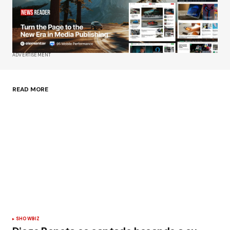
Su nombre
*
Tu correo electrónico
*
ADVERTISEMENT
Guardar mi nombre, correo electrónico y sitio
web en este navegador para la próxima vez que
haga un comentario.
READ MORE
Enviar comentario
SHOWBIZ