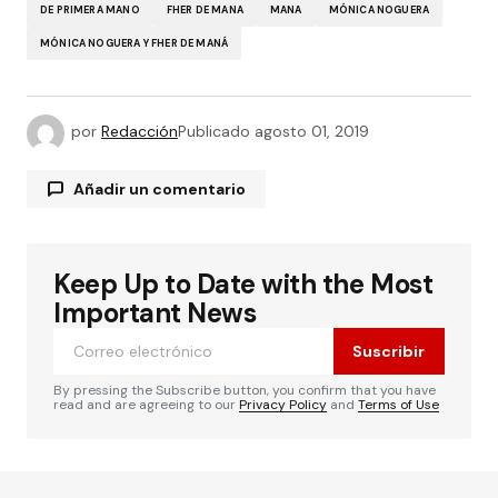
DE PRIMERA MANO
FHER DE MANA
MANA
MÓNICA NOGUERA
MÓNICA NOGUERA Y FHER DE MANÁ
por
Redacción
Publicado
agosto 01, 2019
Añadir un comentario
Keep Up to Date with the Most
Tu dirección de correo electrónico no será
publicada.
Los campos obligatorios están
Important News
marcados con
*
Suscribir
Comentario
*
By pressing the Subscribe button, you confirm that you have
read and are agreeing to our
Privacy Policy
and
Terms of Use