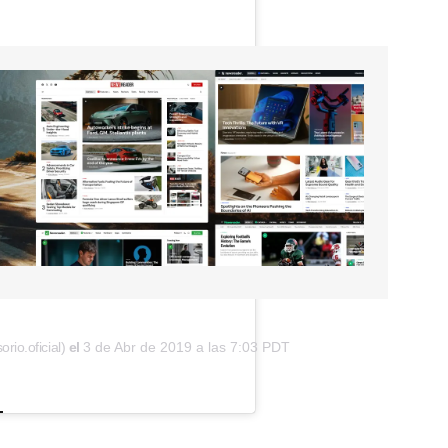
io.oficial)
el
3 de Abr de 2019 a las 7:03 PDT