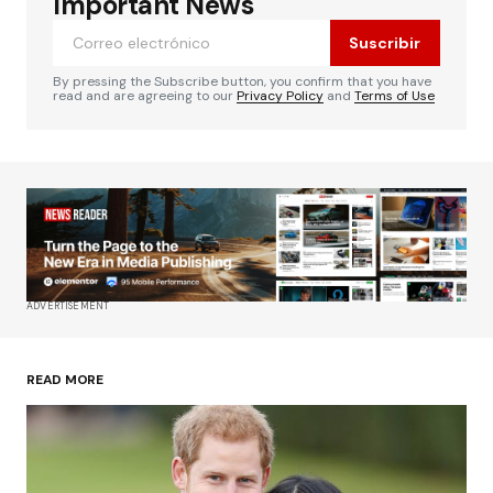
Important News
marcados con
*
Suscribir
Comentario
*
By pressing the Subscribe button, you confirm that you have
read and are agreeing to our
Privacy Policy
and
Terms of Use
Su nombre
*
Tu correo electrónico
*
ADVERTISEMENT
Guardar mi nombre, correo electrónico y sitio
web en este navegador para la próxima vez que
haga un comentario.
READ MORE
Enviar comentario