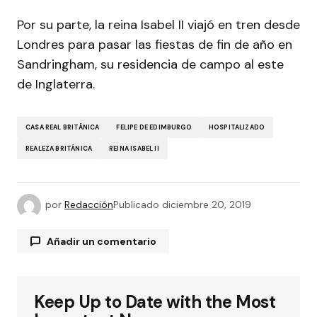
Por su parte, la reina Isabel II viajó en tren desde
Londres para pasar las fiestas de fin de año en
Sandringham, su residencia de campo al este
de Inglaterra.
CASA REAL BRITÁNICA
FELIPE DE EDIMBURGO
HOSPITALIZADO
REALEZA BRITÁNICA
REINA ISABEL II
por
Redacción
Publicado
diciembre 20, 2019
Añadir un comentario
Keep Up to Date with the Most
Tu dirección de correo electrónico no será
publicada.
Los campos obligatorios están