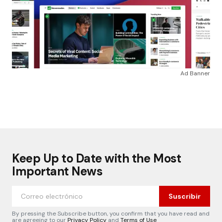
Ad Banner
Keep Up to Date with the Most
Important News
Suscribir
By pressing the Subscribe button, you confirm that you have read and
are agreeing to our
Privacy Policy
and
Terms of Use