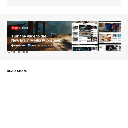
Su nombre
*
Tu correo electrónico
*
ADVERTISEMENT
Guardar mi nombre, correo electrónico y sitio
web en este navegador para la próxima vez que
haga un comentario.
READ MORE
Enviar comentario