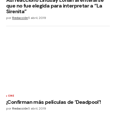
Así reaccionó Lindsay Lohan al enterarse
que no fue elegida para interpretar a “La
Sirenita”
por
Redacción
5 abril, 2019
CINE
¡Confirman más películas de ‘Deadpool’!
por
Redacción
5 abril, 2019