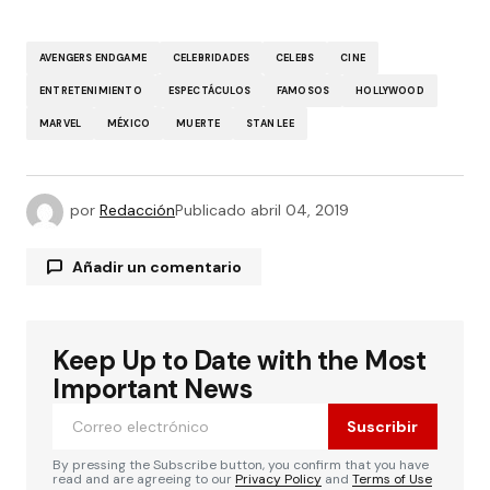
AVENGERS ENDGAME
CELEBRIDADES
CELEBS
CINE
ENTRETENIMIENTO
ESPECTÁCULOS
FAMOSOS
HOLLYWOOD
MARVEL
MÉXICO
MUERTE
STAN LEE
por
Redacción
Publicado
abril 04, 2019
Añadir un comentario
Keep Up to Date with the Most
Tu dirección de correo electrónico no será
publicada.
Los campos obligatorios están
Important News
marcados con
*
Suscribir
Comentario
*
By pressing the Subscribe button, you confirm that you have
read and are agreeing to our
Privacy Policy
and
Terms of Use