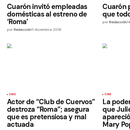
Cuarón invitó empleadas
Cuarón 
domésticas al estreno de
que todo
‘Roma’
por
Redacción
1
por
Redacción
11 diciembre, 2018
CINE
CINE
Actor de “Club de Cuervos”
La poder
destroza “Roma”; asegura
que Jul
que es pretensiosa y mal
apareció
actuada
Mary Po