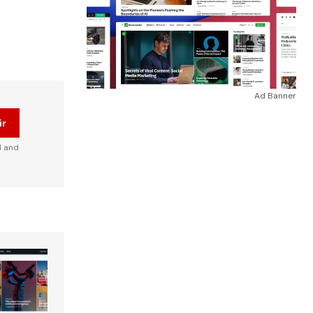
Ad Banner
ir
d and