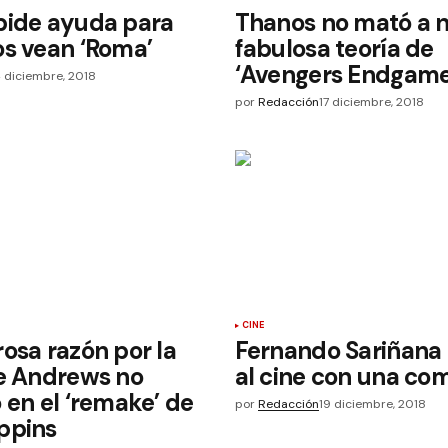
pide ayuda para
Thanos no mató a n
s vean ‘Roma’
fabulosa teoría de
‘Avengers Endgame
4 diciembre, 2018
por
Redacción
17 diciembre, 2018
CINE
osa razón por la
Fernando Sariñana 
ie Andrews no
al cine con una co
 en el ‘remake’ de
por
Redacción
19 diciembre, 2018
ppins