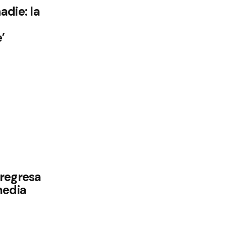
adie: la
’
regresa
media