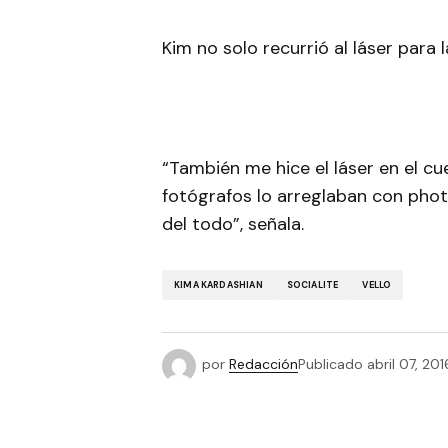
Kim no solo recurrió al láser para 
“También me hice el láser en el cu
fotógrafos lo arreglaban con pho
del todo”, señala.
KIMA KARDASHIAN
SOCIALITE
VELLO
por
Redacción
Publicado
abril 07, 201