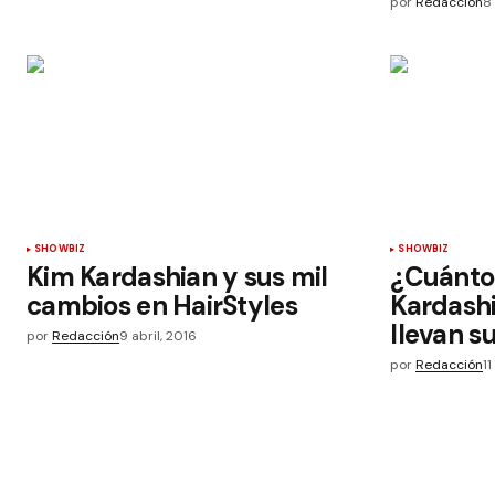
por
Redacción
8
SHOWBIZ
SHOWBIZ
Kim Kardashian y sus mil
¿Cuánto 
cambios en HairStyles
Kardashi
llevan s
por
Redacción
9 abril, 2016
por
Redacción
11