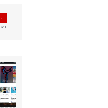
ir
d and