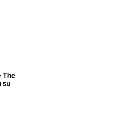
e The
n su