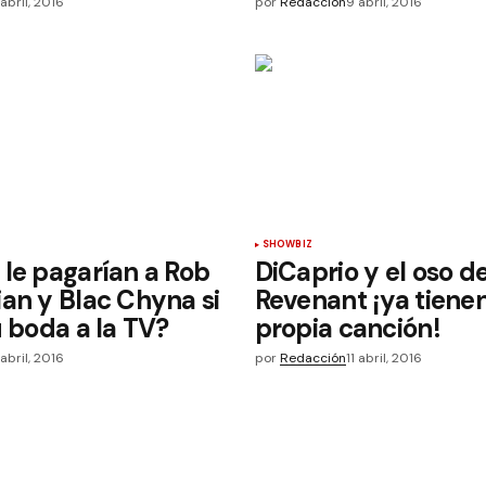
 abril, 2016
por
Redacción
9 abril, 2016
SHOWBIZ
le pagarían a Rob
DiCaprio y el oso d
an y Blac Chyna si
Revenant ¡ya tiene
u boda a la TV?
propia canción!
 abril, 2016
por
Redacción
11 abril, 2016