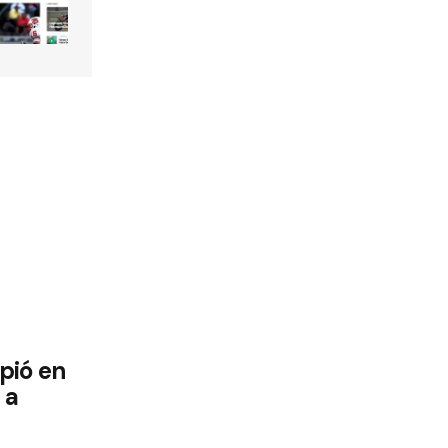
pió en
 a