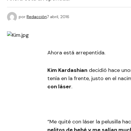
por
Redacción
7 abril, 2016
Ahora está arrepentida.
Kim Kardashian
decidió hace unos
tenía en la frente, justo en el naci
con láser
.
“Me quité con láser la pelusilla h
pelitos de bebé y me salían muc