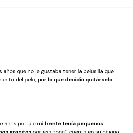
 años que no le gustaba tener la pelusilla que
miento del pelo,
por lo que decidió quitárselo
ace años porque
mi frente tenía pequeños
hos granitos
por esa zona”, cuenta en su página