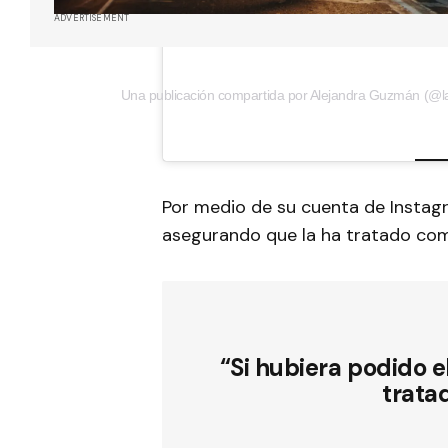
ADVERTISEMENT
Una publicación compartida por Alejandra Guzmán (
Por medio de su cuenta de Instag
asegurando que la ha tratado co
“Si hubiera podido 
trata