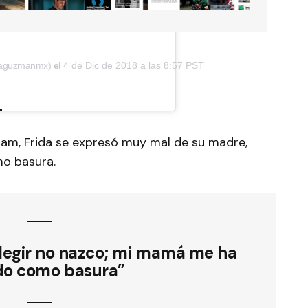
@laguzmanmx)
el
4 de Dic de 2018 a las 8:57 PST
ram, Frida se expresó muy mal de su madre,
mo basura.
elegir no nazco; mi mamá me ha
do como basura”