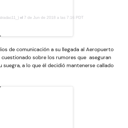
stradac11_)
el
7 de Jun de 2018 a las 7:16 PDT
ios de comunicación a su llegada al Aeropuerto
e cuestionado sobre los rumores que aseguran
u suegra, a lo que él decidió mantenerse callado