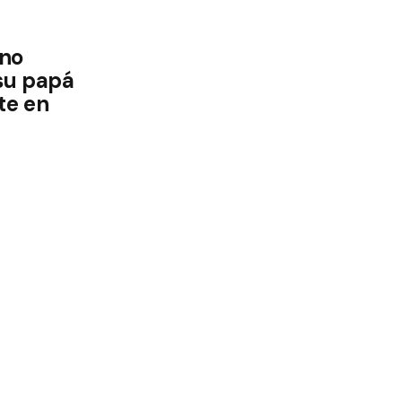
 no
 su papá
te en