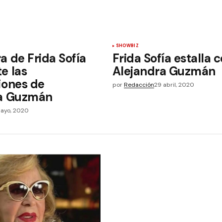
SHOWBIZ
a de Frida Sofía
Frida Sofía estalla 
e las
Alejandra Guzmán
iones de
por
Redacción
29 abril, 2020
ra Guzmán
mayo, 2020