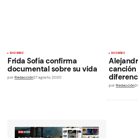
SHOWBIZ
SHOWBIZ
Frida Sofía confirma
Alejand
documental sobre su vida
canción 
diferenc
por
Redacción
27 agosto, 2020
por
Redacción
2