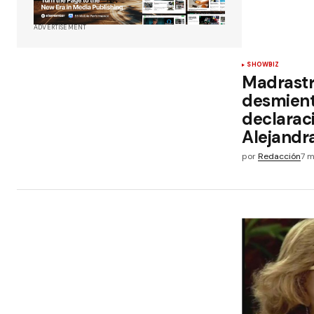
ADVERTISEMENT
SHOWBIZ
Madrastr
desmient
declarac
Alejand
por
Redacción
7 