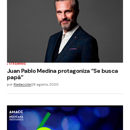
STREAMING
Juan Pablo Medina protagoniza “Se busca
papá”
por
Redacción
28 agosto, 2020