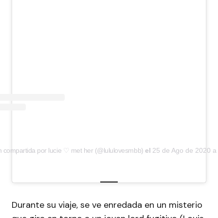
n compartida por lucie ♡ met her (@lululovesmbb)
el
25 de Ago de 2020 a
Durante su viaje, se ve enredada en un misterio