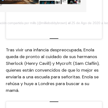
NT
ación compartida por mills (@milliebobbybrown)
el
25 de Ago de 2020 a la
Tras vivir una infancia despreocupada, Enola
queda de pronto al cuidado de sus hermanos
Sherlock (Henry Cavill) y Mycroft (Sam Claflin),
quienes están convencidos de que lo mejor es
enviarla a una escuela para señoritas. Enola se
rehúsa y huye a Londres para buscar a su
mamá.