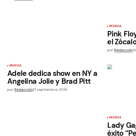
MÚSICA
Pink Flo
el Zócal
por
Redacción
2
MÚSICA
Adele dedica show en NY a
Angelina Jolie y Brad Pitt
por
Redacción
21 septiembre, 2016
MÚSICA
Lady Ga
éxito “Pe