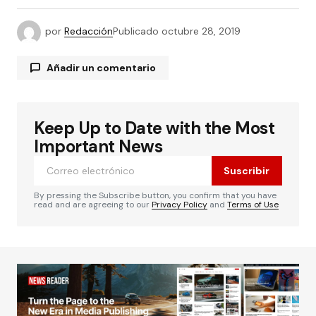
por
Redacción
Publicado
octubre 28, 2019
Añadir un comentario
Keep Up to Date with the Most
Tu dirección de correo electrónico no será
publicada.
Los campos obligatorios están
Important News
marcados con
*
Suscribir
Comentario
*
By pressing the Subscribe button, you confirm that you have
read and are agreeing to our
Privacy Policy
and
Terms of Use
Su nombre
*