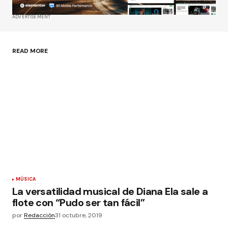
Tu correo electrónico
*
ADVERTISEMENT
Guardar mi nombre, correo electrónico y sitio
web en este navegador para la próxima vez que
haga un comentario.
READ MORE
Enviar comentario
MÚSICA
La versatilidad musical de Diana Ela sale a
flote con “Pudo ser tan fácil”
por
Redacción
31 octubre, 2019