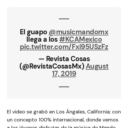
El guapo
@musicmandomx
llega a los
#KCAMexico
pic.twitter.com/Fxi95USzFz
— Revista Cosas
(@RevistaCosasMx)
August
17, 2019
El video se grabó en Los Ángales, California; con
un concepto 100% internacional, donde vemos
a los jóvenes disfrutar de la música de Mando,