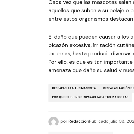
Cada vez que las mascotas salen 
aquellos que suben a su pelaje o p
entre estos organismos destacan l
El daño que pueden causar a los a
picazón excesiva, irritación cután
externas, hasta producir diversas
Por ello, es que es tan important
amenaza que dañe su salud y nues
DESPARASITA A TUS MASCOTA
DESPARASITACIÓN D
POR QUE ES BUENO DESPARACITAR A TUS MASCOTAS
por
Redacción
Publicado
julio 08, 20