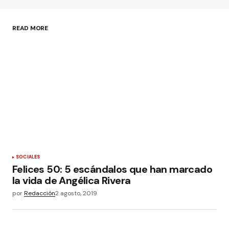
Guardar mi nombre, correo electrónico y sitio
web en este navegador para la próxima vez que
haga un comentario.
READ MORE
Enviar comentario
SOCIALES
Felices 50: 5 escándalos que han marcado
la vida de Angélica Rivera
por
Redacción
2 agosto, 2019