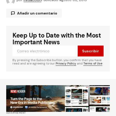
Añadir un comentario
Keep Up to Date with the Most
Tu dirección de correo electrónico no será
publicada.
Los campos obligatorios están
Important News
marcados con
*
Suscribir
Comentario
*
By pressing the Subscribe button, you confirm that you have
read and are agreeing to our
Privacy Policy
and
Terms of Use
Su nombre
*
Tu correo electrónico
*
ADVERTISEMENT