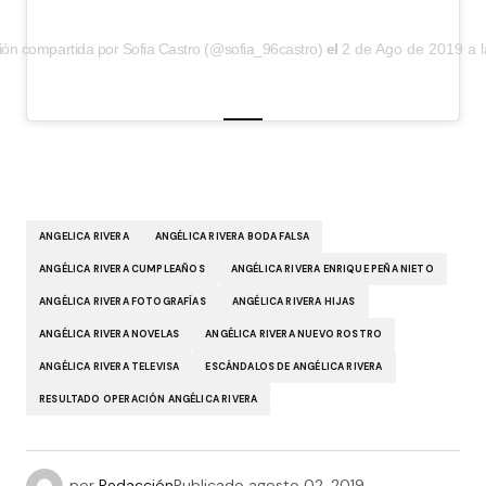
ión compartida por Sofia Castro (@sofia_96castro)
el
2 de Ago de 2019 a 
ANGELICA RIVERA
ANGÉLICA RIVERA BODA FALSA
ANGÉLICA RIVERA CUMPLEAÑOS
ANGÉLICA RIVERA ENRIQUE PEÑA NIETO
ANGÉLICA RIVERA FOTOGRAFÍAS
ANGÉLICA RIVERA HIJAS
ANGÉLICA RIVERA NOVELAS
ANGÉLICA RIVERA NUEVO ROSTRO
ANGÉLICA RIVERA TELEVISA
ESCÁNDALOS DE ANGÉLICA RIVERA
RESULTADO OPERACIÓN ANGÉLICA RIVERA
por
Redacción
Publicado
agosto 02, 2019