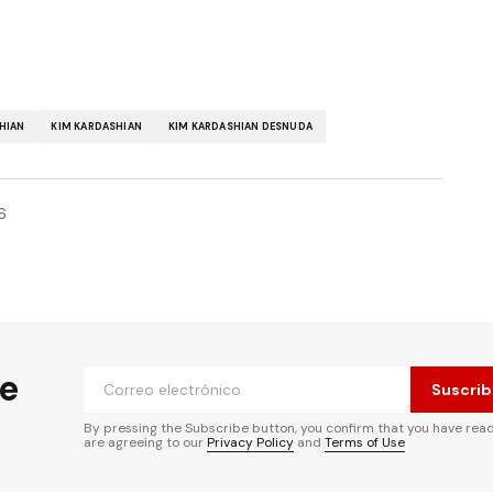
HIAN
KIM KARDASHIAN
KIM KARDASHIAN DESNUDA
6
he
Suscrib
By pressing the Subscribe button, you confirm that you have rea
are agreeing to our
Privacy Policy
and
Terms of Use