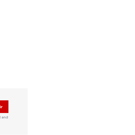
ir
d and