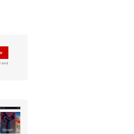
ir
d and