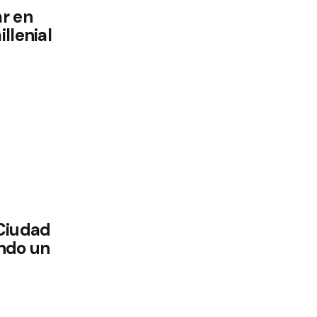
r en
llenial
Ciudad
ndo un