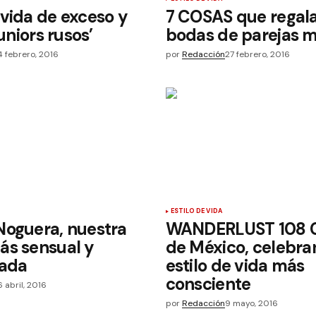
vida de exceso y
7 COSAS que regala
juniors rusos’
bodas de parejas mi
4 febrero, 2016
por
Redacción
27 febrero, 2016
ESTILO DE VIDA
Noguera, nuestra
WANDERLUST 108 
ás sensual y
de México, celebra
nada
estilo de vida más
consciente
6 abril, 2016
por
Redacción
9 mayo, 2016