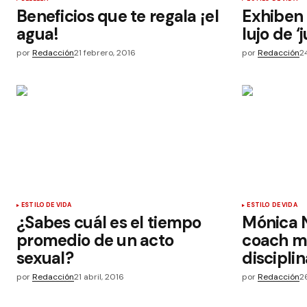
Beneficios que te regala ¡el
Exhiben 
agua!
lujo de ‘
por
Redacción
21 febrero, 2016
por
Redacción
2
ESTILO DE VIDA
ESTILO DE VIDA
¿Sabes cuál es el tiempo
Mónica 
promedio de un acto
coach m
sexual?
discipli
por
Redacción
21 abril, 2016
por
Redacción
2