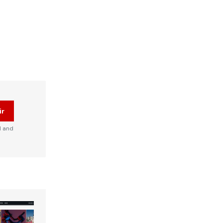
ir
d and