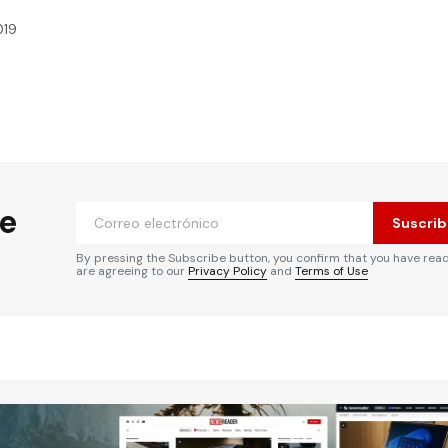
019
 no será publicada.
Los campos obligatorios
he
Suscrib
By pressing the Subscribe button, you confirm that you have rea
are agreeing to our
Privacy Policy
and
Terms of Use
Tu correo electrónico
*
rónico
a la