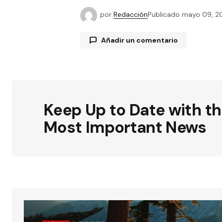
por
Redacción
Publicado
mayo 09, 2
Añadir un comentario
Tu dirección de correo electrónico
están marcados con
*
Keep Up to Date with t
Most Important News
Comentario
*
Su nombre
*
Guardar mi nombre, correo elect
y sitio web en este navegador par