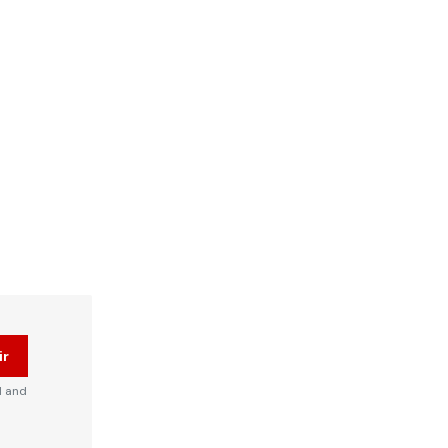
ir
d and