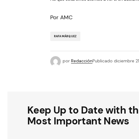
Por AMC
RAFA MÁRQUEZ
por
Redacción
Publicado
diciembre 21
Keep Up to Date with t
Most Important News