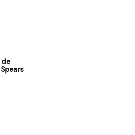
s de
y Spears