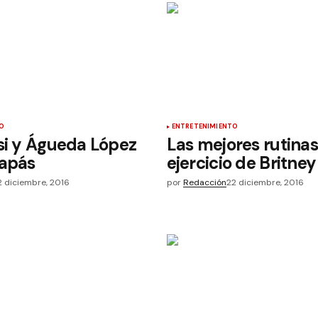
O
ENTRETENIMIENTO
si y Águeda López
Las mejores rutina
papás
ejercicio de Britne
2 diciembre, 2016
por
Redacción
22 diciembre, 2016