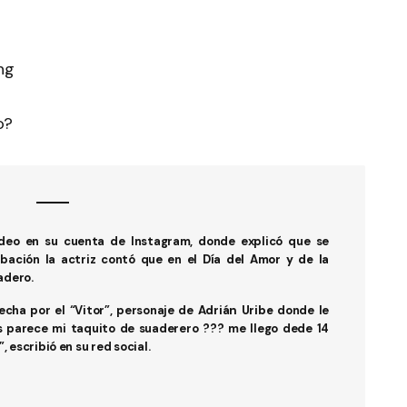
o?
deo en su cuenta de Instagram, donde explicó que se
bación la actriz contó que en el
Día del Amor y de la
adero.
echa por el “Vitor”, personaje de
Adrián Uribe
donde le
s parece mi taquito de suaderero ??? me llego dede 14
 escribió en su red social.