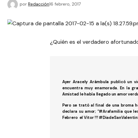
por
Redacción
16 febrero, 2017
¿Quién es el verdadero afortunad
Ayer
Aracely Arámbula
publicó un vi
encuentra muy enamorada. En la gra
Amistad l
e había llegado un amor verd
Pero se trató al final de una broma h
declara su amor; “#Arafamilia que le
Febrero el Vitor !!! #DiadeSanValentin”,