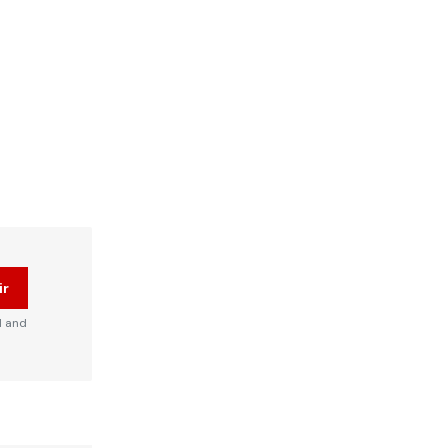
ir
d and