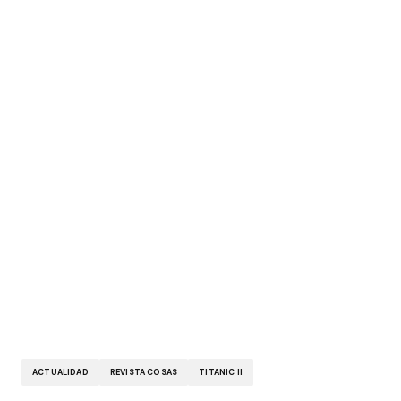
ACTUALIDAD
REVISTA COSAS
TITANIC II