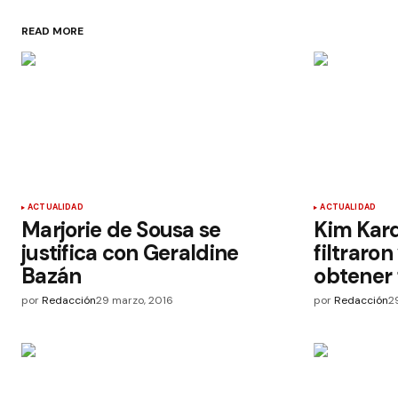
READ MORE
ACTUALIDAD
ACTUALIDAD
Marjorie de Sousa se
Kim Kar
justifica con Geraldine
filtraro
Bazán
obtener
por
Redacción
29 marzo, 2016
por
Redacción
2