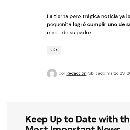
La tierna pero trágica noticia ya l
pequeñita
logró cumplir uno de 
mano de su padre.
NIÑA
por
Redacción
Publicado
marzo 29, 2
Keep Up to Date with t
Most Important News