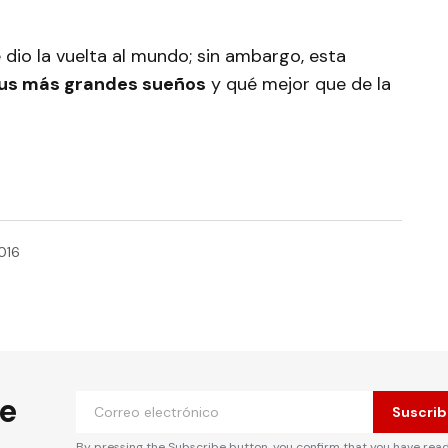
e dio la vuelta al mundo; sin ambargo, esta
sus más grandes sueños
y qué mejor que de la
016
he
Suscrib
By pressing the Subscribe button, you confirm that you have rea