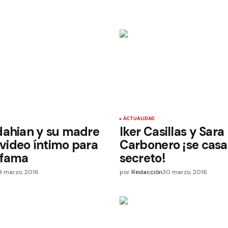
ACTUALIDAD
dahian y su madre
Iker Casillas y Sara
n video íntimo para
Carbonero ¡se casa
 fama
secreto!
9 marzo, 2016
por
Redacción
30 marzo, 2016