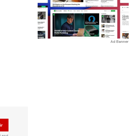
Ad Banner
ir
d and