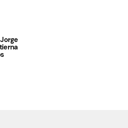
 Jorge
tierna
os