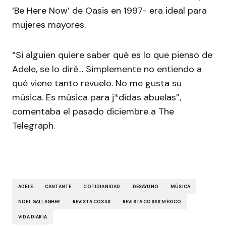
‘Be Here Now’ de Oasis en 1997- era ideal para
mujeres mayores.
“Si alguien quiere saber qué es lo que pienso de
Adele, se lo diré… Simplemente no entiendo a
qué viene tanto revuelo. No me gusta su
música. Es música para j*didas abuelas”,
comentaba el pasado diciembre a The
Telegraph.
ADELE
CANTANTE
COTIDIANIDAD
DESAYUNO
MÚSICA
NOEL GALLAGHER
REVISTA COSAS
REVISTA COSAS MÉXICO
VIDA DIARIA