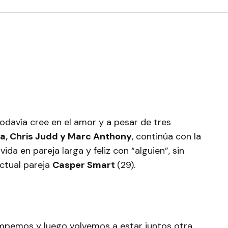
odavía cree en el amor y a pesar de tres
oa, Chris Judd y Marc Anthony
, continúa con la
da en pareja larga y feliz con “alguien”, sin
ctual pareja
Casper Smart
(29).
ompemos y luego volvemos a estar juntos otra