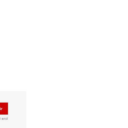
ir
d and