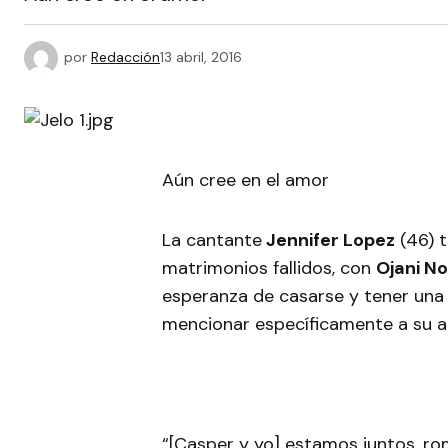
por
Redacción
13 abril, 2016
Aún cree en el amor
La cantante
Jennifer Lopez
(46) t
matrimonios fallidos, con
Ojani N
esperanza de casarse y tener una vi
mencionar específicamente a su a
“[Casper y yo] estamos juntos, r