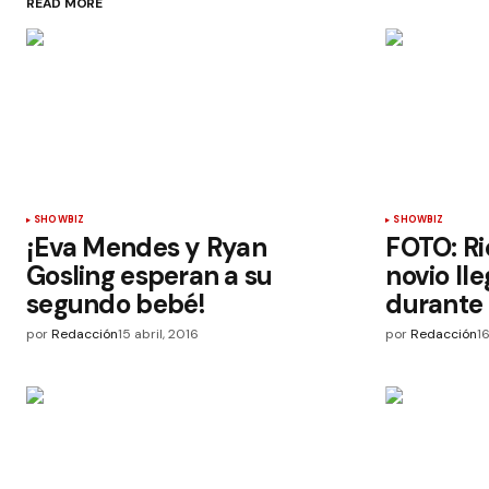
READ MORE
SHOWBIZ
SHOWBIZ
¡Eva Mendes y Ryan
FOTO: Ri
Gosling esperan a su
novio ll
segundo bebé!
durante 
por
Redacción
15 abril, 2016
por
Redacción
16