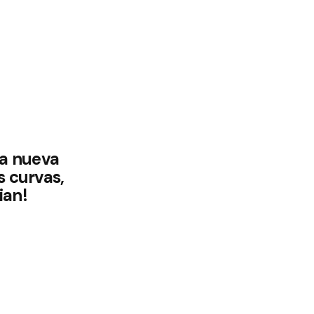
la nueva
s curvas,
ian!