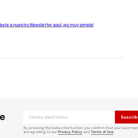
ríbete a nuestro Newsletter aquí, ¡es muy simple!
6
he
Suscrib
By pressing the Subscribe button, you confirm that you have rea
are agreeing to our
Privacy Policy
and
Terms of Use