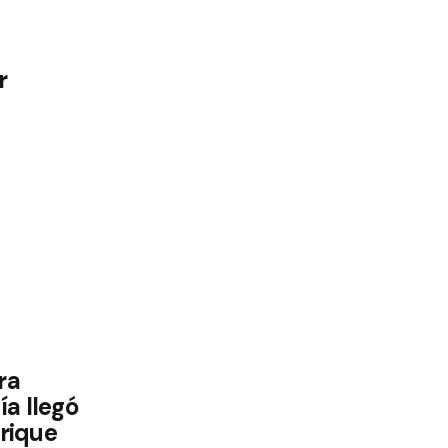
r
ra
a llegó
nrique