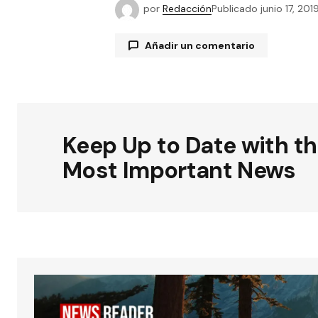
por
Redacción
Publicado
junio 17, 201
Añadir un comentario
Tu dirección de correo electrónico
están marcados con
*
Keep Up to Date with t
Most Important News
Comentario
*
Su nombre
*
Guardar mi nombre, correo elect
y sitio web en este navegador par
próxima vez que haga un comenta