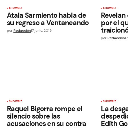
SHOWBIZ
SHOWBIZ
Atala Sarmiento habla de
Revelan 
su regreso a Ventaneando
por el q
traicion
por
Redacción
17 junio, 2019
por
Redacción
17
SHOWBIZ
SHOWBIZ
Raquel Bigorra rompe el
La desga
silencio sobre las
despedi
acusaciones en su contra
Edith Go