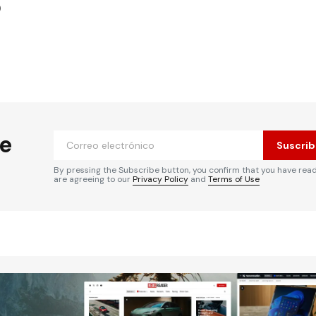
9
 no será publicada.
Los campos obligatorios
he
Suscrib
By pressing the Subscribe button, you confirm that you have rea
are agreeing to our
Privacy Policy
and
Terms of Use
Tu correo electrónico
*
rónico
a la
rio.