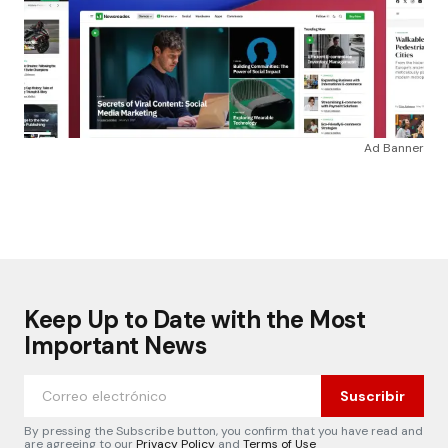
Ad Banner
Keep Up to Date with the Most
Important News
Suscribir
By pressing the Subscribe button, you confirm that you have read and
are agreeing to our
Privacy Policy
and
Terms of Use