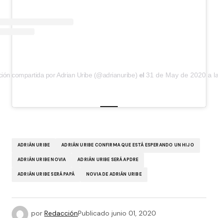
ción compartida por Adrian Uribe (@adrianuribe)
el
31 de May de 2020 a l
ADRIÁN URIBE
ADRIÁN URIBE CONFIRMA QUE ESTÁ ESPERANDO UN HIJO
ADRIÁN URIBE NOVIA
ADRIÁN URIBE SERÁ APDRE
ADRIÁN URIBE SERÁ PAPÁ
NOVIA DE ADRIÁN URIBE
por
Redacción
Publicado
junio 01, 2020