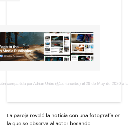
T
ción compartida por Adrian Uribe (@adrianuribe)
el
29 de May de 2020 a l
La pareja reveló la noticia con una fotografía en
la que se observa al actor besando