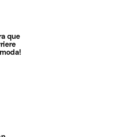
ra que
riere
 moda!
an