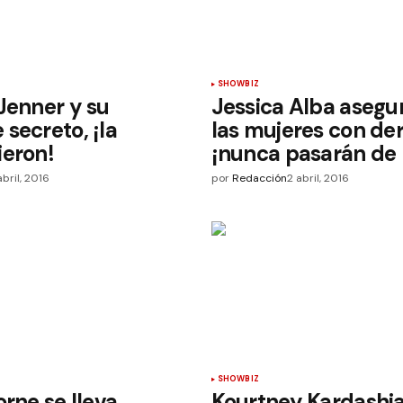
SHOWBIZ
Jenner y su
Jessica Alba asegu
secreto, ¡la
las mujeres con der
ieron!
¡nunca pasarán de
abril, 2016
por
Redacción
2 abril, 2016
SHOWBIZ
orne se lleva
Kourtney Kardashi