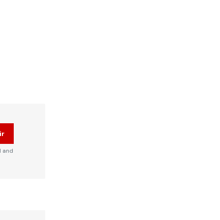
ir
d and