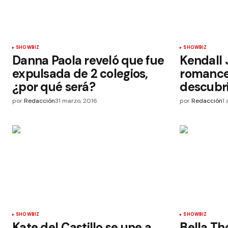
SHOWBIZ
SHOWBIZ
Danna Paola reveló que fue
Kendall 
expulsada de 2 colegios,
romance 
¿por qué será?
descubr
por
Redacción
31 marzo, 2016
por
Redacción
1 
SHOWBIZ
SHOWBIZ
Kate del Castillo se une a
Bella Th