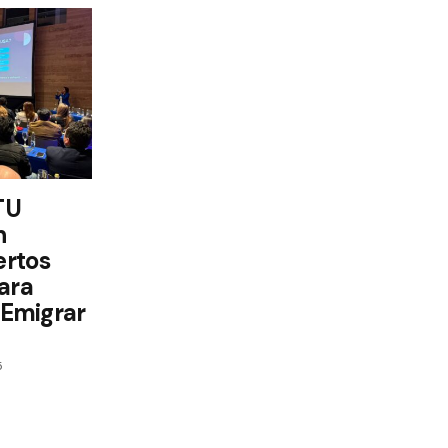
TU
n
ertos
ara
y Emigrar
5