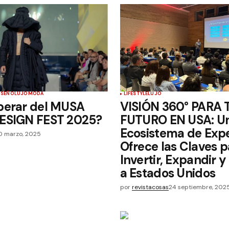
ISEÑO
LUJO
MODA
LIFESTYLE
LUJO
perar del MUSA
VISIÓN 360° PARA 
ESIGN FEST 2025?
FUTURO EN USA: U
Ecosistema de Exp
0 marzo, 2025
Ofrece las Claves p
Invertir, Expandir 
a Estados Unidos
por
revistacosas
24 septiembre, 202