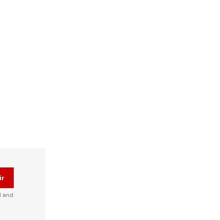
ir
d and