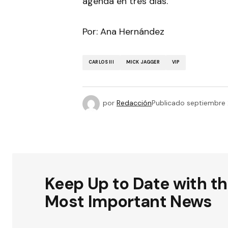
agenda en tres días.
Por: Ana Hernández
CARLOS III
MICK JAGGER
VIP
por
Redacción
Publicado
septiembre 
Keep Up to Date with t
Most Important News