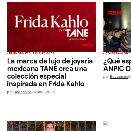
DISEÑO
FIRST CLASS
LUJO
MODA
COSAS FASHION
D
La marca de lujo de joyería
¿Qué es
mexicana TANE crea una
ANPIC D
colección especial
por
Redacción
2
inspirada en Frida Kahlo
por
Redacción
25 abril, 2024