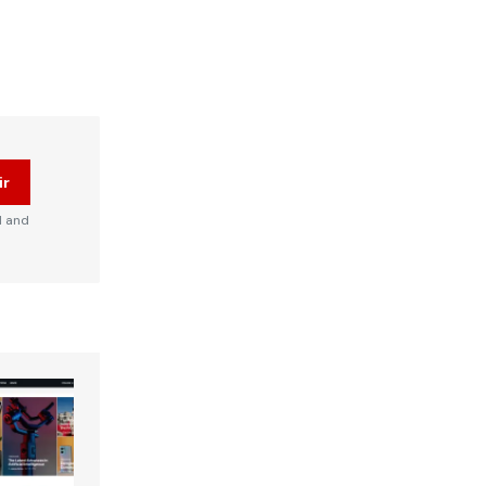
ir
d and