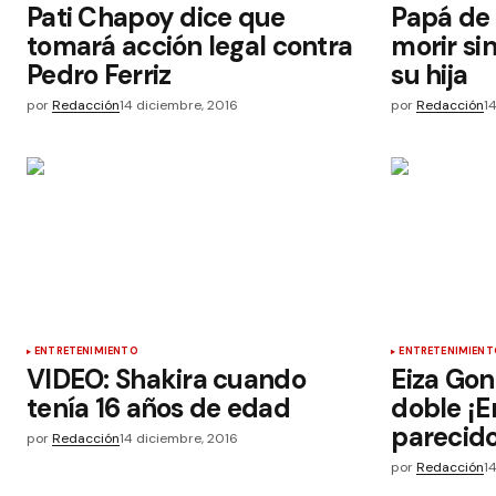
Pati Chapoy dice que
Papá de
tomará acción legal contra
morir si
Pedro Ferriz
su hija
por
Redacción
14 diciembre, 2016
por
Redacción
1
ENTRETENIMIENTO
ENTRETENIMIENT
VIDEO: Shakira cuando
Eiza Gon
tenía 16 años de edad
doble ¡E
parecido
por
Redacción
14 diciembre, 2016
por
Redacción
1