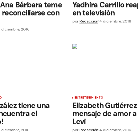
 Ana Bárbara teme
Yadhira Carrillo re
n reconciliarse con
en televisión
por
Redacción
14 diciembre, 2016
4 diciembre, 2016
O
ENTRETENIMIENTO
zález tiene una
Elizabeth Gutiérrez
ncuentra el
mensaje de amor a 
!
Levi
4 diciembre, 2016
por
Redacción
14 diciembre, 2016