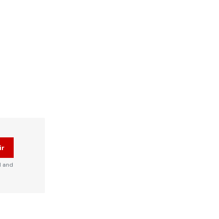
ir
d and