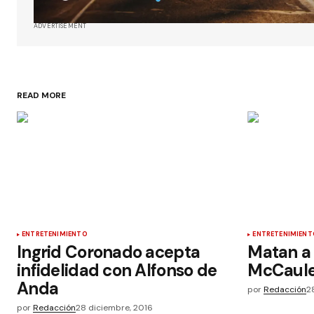
ADVERTISEMENT
READ MORE
ENTRETENIMIENTO
ENTRETENIMIENT
Ingrid Coronado acepta
Matan a l
infidelidad con Alfonso de
McCaul
Anda
por
Redacción
2
por
Redacción
28 diciembre, 2016