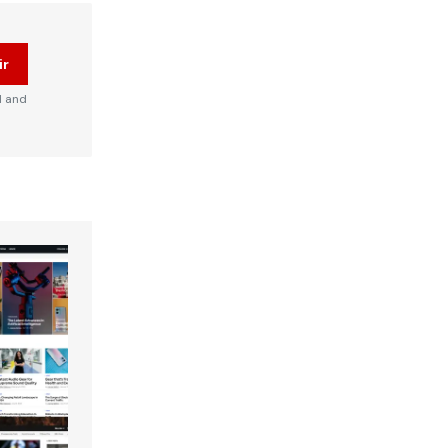
ir
d and