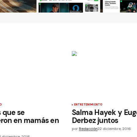
O
ENTRETENIMIENTO
 que se
Salma Hayek y Eug
ieron en mamás en
Derbez juntos
por
Redacción
22 diciembre, 2016
2 diciembre, 2016