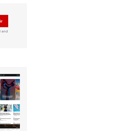
ir
d and