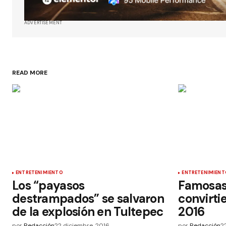
ADVERTISEMENT
READ MORE
ENTRETENIMIENTO
ENTRETENIMIENT
Los “payasos
Famosas
destrampados” se salvaron
convirt
de la explosión en Tultepec
2016
por
Redacción
22 diciembre, 2016
por
Redacción
2