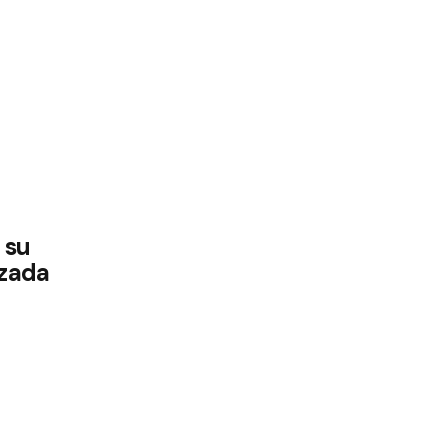
 su
zada