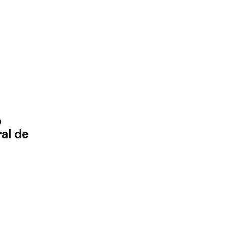
o
ral de