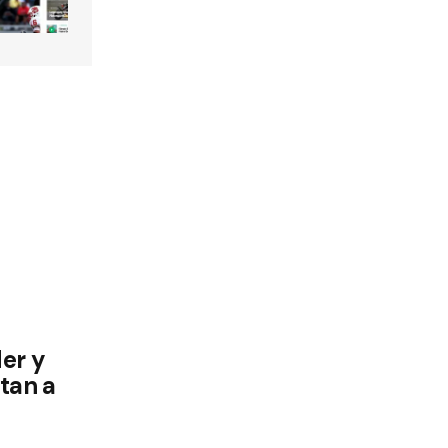
er y
tan a