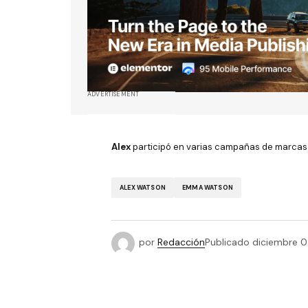
ADVERTISEMENT
Alex
participó en varias campañas de marcas 
ALEX WATSON
EMMA WATSON
por
Redacción
Publicado
diciembre 0