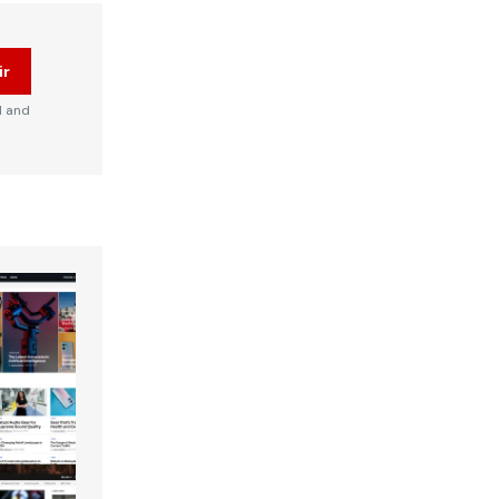
ir
d and