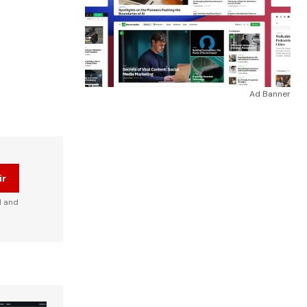
Ad Banner
ir
d and