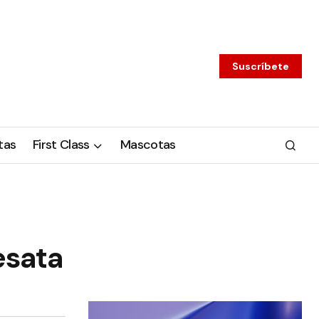
Suscríbete
tas
First Class
Mascotas
esata