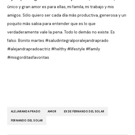
único y gran amor es para ellas, mi famila, mi trabajo y mis
amigos.
Sólo quiero ser cada día más productiva, generosa y un
poquito más sabia para entender que es lo que
verdaderamente vale la pena. Todo lo demás no existe. Es
falso.
Bonito martes #saludintegralporalejandraprado
#alejandrapradoactriz #helthy #lifestyle #family
#misgorditasfavoritas
ALEJARANDA PRADO
AMOR
EX DE FERNANDO DEL SOLAR
FERNANDO DEL SOLAR