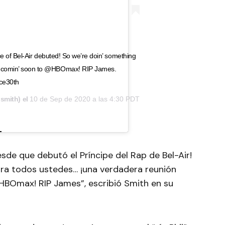
 of Bel-Air debuted! So we’re doin’ something
 is comin’ soon to @HBOmax! RIP James.
ce30th
smith) el
10 de Sep de 2020 a las 4:30 PDT
de que debutó el Príncipe del Rap de Bel-Air!
ra todos ustedes… ¡una verdadera reunión
a HBOmax! RIP James”, escribió Smith en su