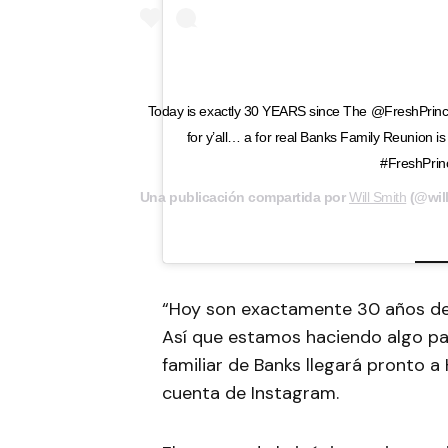
Today is exactly 30 YEARS since The @FreshPrince
for y’all… a for real Banks Family Reunion
#FreshPrin
Una publicación compartida por
Will Smith
(@will
“Hoy son exactamente 30 años des
Así que estamos haciendo algo pa
familiar de Banks llegará pronto 
cuenta de Instagram.