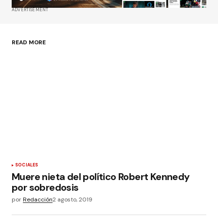
Tu correo electrónico
*
ADVERTISEMENT
Guardar mi nombre, correo electrónico y sitio
web en este navegador para la próxima vez que
haga un comentario.
READ MORE
Enviar comentario
SOCIALES
Muere nieta del político Robert Kennedy
por sobredosis
por
Redacción
2 agosto, 2019