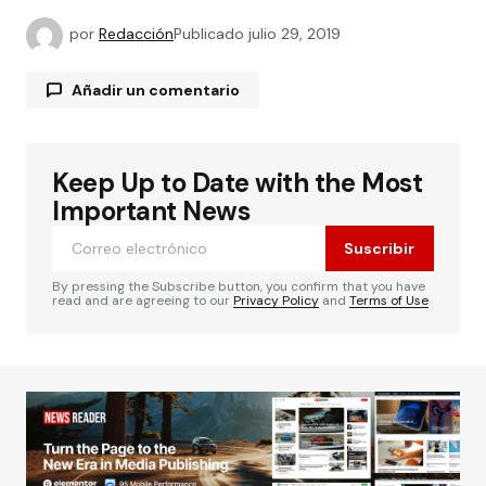
por
Redacción
Publicado
julio 29, 2019
Añadir un comentario
Keep Up to Date with the Most
Tu dirección de correo electrónico no será
publicada.
Los campos obligatorios están
Important News
marcados con
*
Suscribir
Comentario
*
By pressing the Subscribe button, you confirm that you have
read and are agreeing to our
Privacy Policy
and
Terms of Use
Su nombre
*