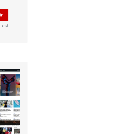
ir
d and