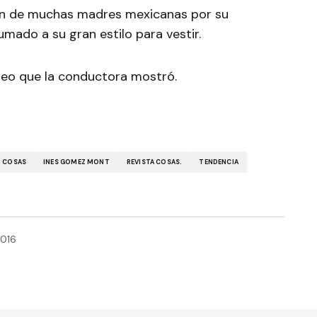
ción de muchas madres mexicanas por su
umado a su gran estilo para vestir.
ideo que la conductora mostró.
COSAS
INES GOMEZ MONT
REVISTA COSAS.
TENDENCIA
2016