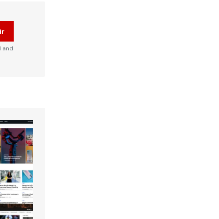
ir
d and