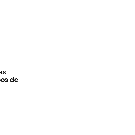
as
bos de