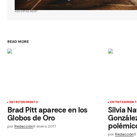
ADVERTISEMENT
READ MORE
ENTRETENIMIENTO
ENTRETENIMIENT
Brad Pitt aparece en los
Silvia N
Globos de Oro
González
polémic
por
Redacción
9 enero, 2017
por
Redacción
9