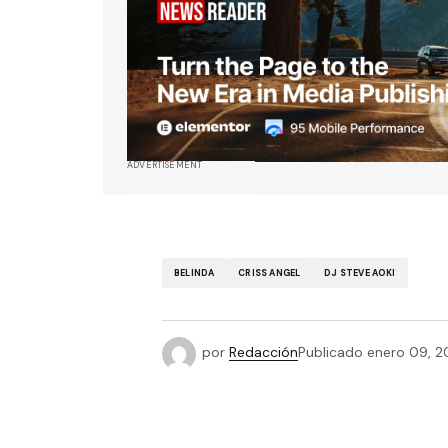
ADVERTISEMENT
BELINDA
CRISS ANGEL
DJ STEVE AOKI
por
Redacción
Publicado
enero 09, 2