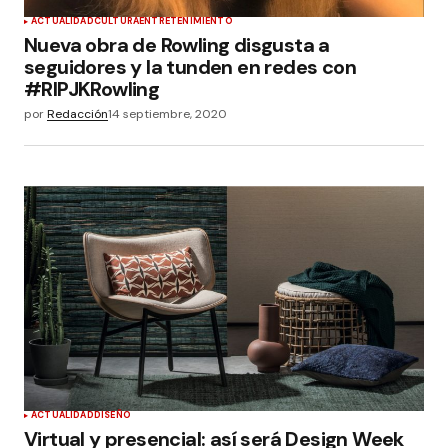
ACTUALIDAD
CULTURA
ENTRETENIMIENTO
Nueva obra de Rowling disgusta a
seguidores y la tunden en redes con
#RIPJKRowling
por
Redacción
14 septiembre, 2020
ACTUALIDAD
DISEÑO
Virtual y presencial: así será Design Week