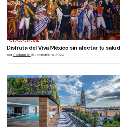
ACTUALIDAD
SHOWBIZ
Disfruta del Viva México sin afectar tu salud
por
Redacción
15 septiembre, 2020