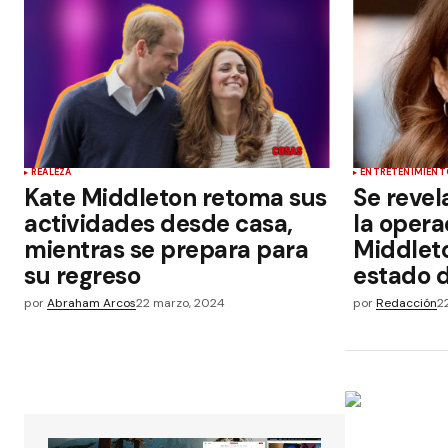
REALEZA
ENTRETENIMIENT
Kate Middleton retoma sus
Se revel
actividades desde casa,
la opera
mientras se prepara para
Middleto
su regreso
estado 
por
Abraham Arcos
22 marzo, 2024
por
Redacción
2