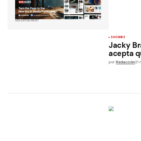
ADVERTISEMENT
SHOWBIZ
Jacky B
acepta qu
por
Redacción
21 