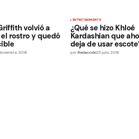
ENTRETENIMIENTO
riffith volvió a
¿Qué se hizo Khloé
el rostro y quedó
Kardashian que aho
ible
deja de usar escote
diciembre, 2018
por
Redacción
23 julio, 2016