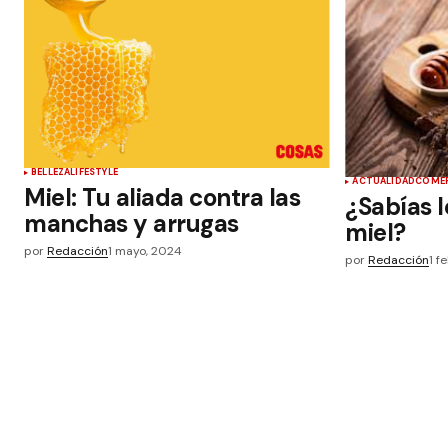
BELLEZA
LIFESTYLE
ACTUALIDAD
COMER
Miel: Tu aliada contra las
¿Sabías l
manchas y arrugas
miel?
por
Redacción
1 mayo, 2024
por
Redacción
1 f