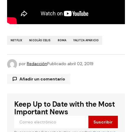
NETFLIX
NICOLÁS CELIS
ROMA
YALITZA APARICIO
por
Redacción
Publicado
abril 02, 2019
Añadir un comentario
Keep Up to Date with the Most
Tu dirección de correo electrónico no será
publicada.
Los campos obligatorios están
Important News
marcados con
*
Suscribir