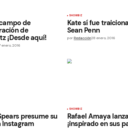
SHOWBIZ
l campo de
Kate sí fue traicion
ración de
Sean Penn
z ¡Desde aquí!
por
Redacción
28 enero, 2016
7 enero, 2016
SHOWBIZ
 Spears presume su
Rafael Amaya lanza
n Instagram
¡inspirado en sus p