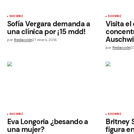
SHOWBIZ
SHOWBIZ
Sofía Vergara demanda a
Visita e
una clínica por ¡15 mdd!
concent
Auschwit
por
Redacción
27 enero, 2016
por
Redacción
2
SHOWBIZ
SHOWBIZ
Eva Longoria ¿besando a
Britney
una mujer?
figura e