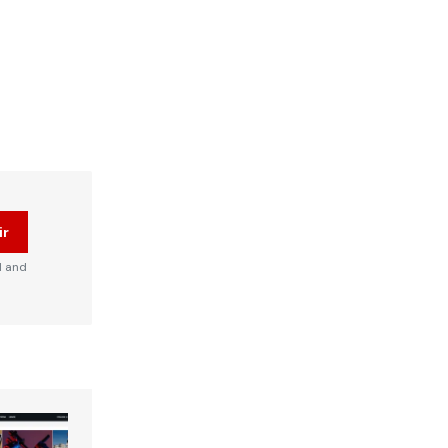
ir
d and