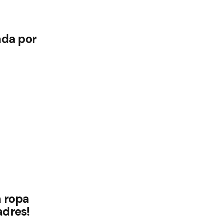
ada por
 ropa
adres!