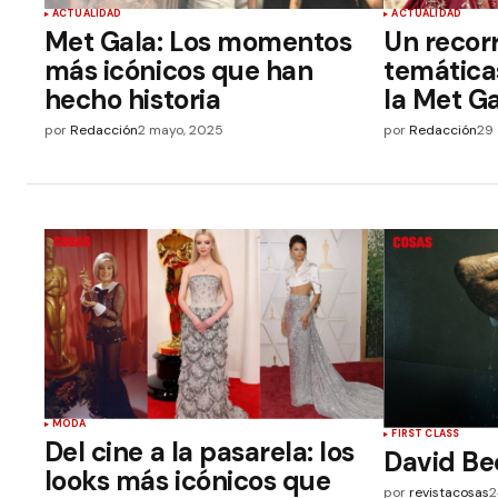
ACTUALIDAD
ACTUALIDAD
Met Gala: Los momentos
Un recorr
más icónicos que han
temática
hecho historia
la Met G
por
Redacción
2 mayo, 2025
por
Redacción
29 
MODA
FIRST CLASS
Del cine a la pasarela: los
David Be
looks más icónicos que
por
revistacosas
2