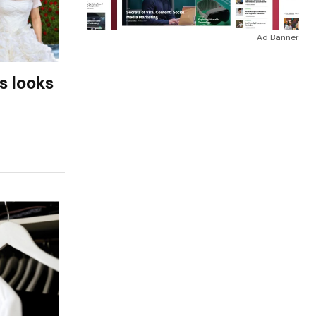
Ad Banner
s looks