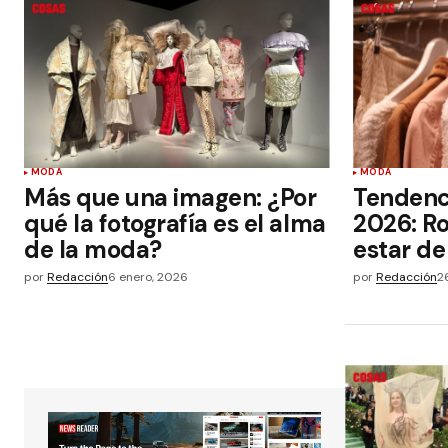
MODA
MODA
Más que una imagen: ¿Por
Tendenc
qué la fotografía es el alma
2026: R
de la moda?
estar d
por
Redacción
6 enero, 2026
por
Redacción
2