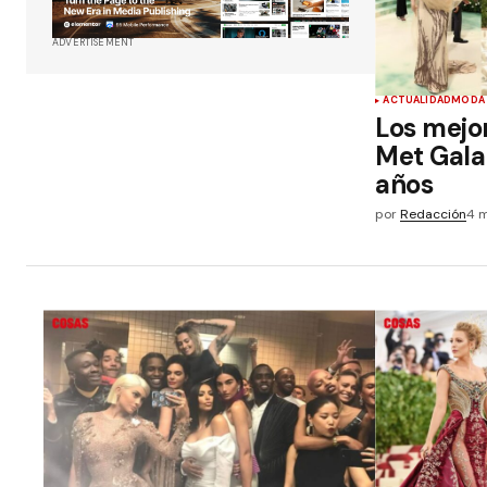
ADVERTISEMENT
ACTUALIDAD
MODA
Los mejor
Met Gala 
años
por
Redacción
4 