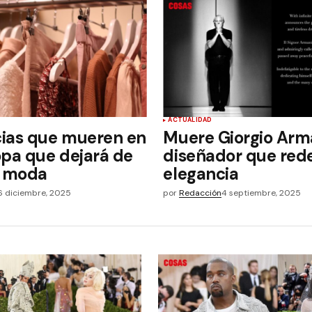
ACTUALIDAD
ias que mueren en
Muere Giorgio Arma
opa que dejará de
diseñador que rede
e moda
elegancia
6 diciembre, 2025
por
Redacción
4 septiembre, 2025