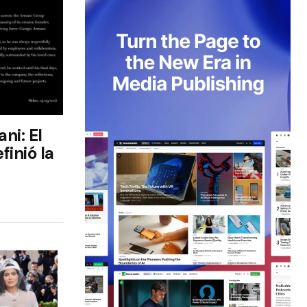
ni: El
finió la