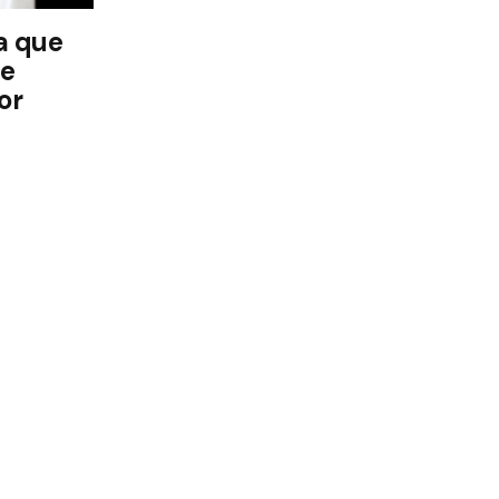
a que
te
or