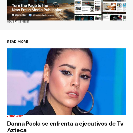
Tu correo electrónico
*
ADVERTISEMENT
Guardar mi nombre, correo electrónico y sitio
web en este navegador para la próxima vez que
haga un comentario.
READ MORE
Enviar comentario
SHOWBIZ
Danna Paola se enfrenta a ejecutivos de Tv
Azteca