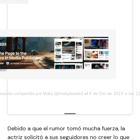
MENT
icación compartida por Maky (@makytasoler)
el
6 de Oct de 2019 a las 1
Debido a que el rumor tomó mucha fuerza, la
actriz solicitó a sus seguidores no creer lo que