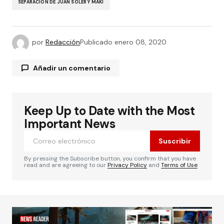
SEPARACIÓN DE JUAN SOLER Y MAKI
por
Redacción
Publicado
enero 08, 2020
Añadir un comentario
Keep Up to Date with the Most
Tu dirección de correo electrónico no será
publicada.
Los campos obligatorios están
Important News
marcados con
*
Suscribir
Comentario
*
By pressing the Subscribe button, you confirm that you have
read and are agreeing to our
Privacy Policy
and
Terms of Use
Su nombre
*