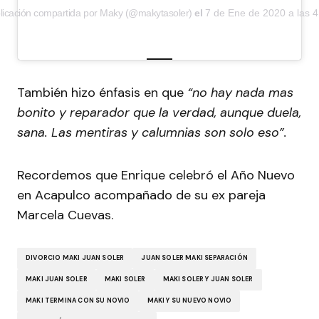
licación compartida por Maky (@makytasoler)
el
7 de Ene de 2020 a las 
También hizo énfasis en que
“n
o hay nada mas
bonito y reparador que la verdad, aunque duela,
sana. Las mentiras y calumnias son solo eso”.
Recordemos que Enrique celebró el Año Nuevo
en Acapulco acompañado de su ex pareja
Marcela Cuevas.
DIVORCIO MAKI JUAN SOLER
JUAN SOLER MAKI SEPARACIÓN
MAKI JUAN SOLER
MAKI SOLER
MAKI SOLER Y JUAN SOLER
MAKI TERMINA CON SU NOVIO
MAKI Y SU NUEVO NOVIO